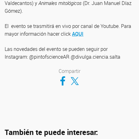
Valdecantos) y
Animales mitológicos
(Dr. Juan Manuel Díaz
Gómez).
El evento se trasmitirá en vivo por canal de Youtube. Para
mayor información hacer click
AQUI
Las novedades del evento se pueden seguir por
Instagram: @pintofscienceAR @divulga.ciencia.salta
Compartir
Compartir en Facebook
Compartir en Twitter
También te puede interesar: