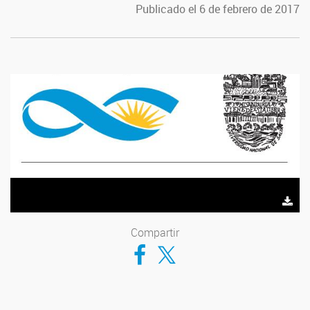
Publicado el 6 de febrero de 2017
Compartir
Compartir en Facebook
Compartir en Twitter