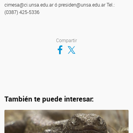
cimesa@ci.unsa.edu.ar ó presiden@unsa.edu.ar Tel.:
(0387) 425-5336
Compartir
Compartir en Facebook
Compartir en Twitter
También te puede interesar: