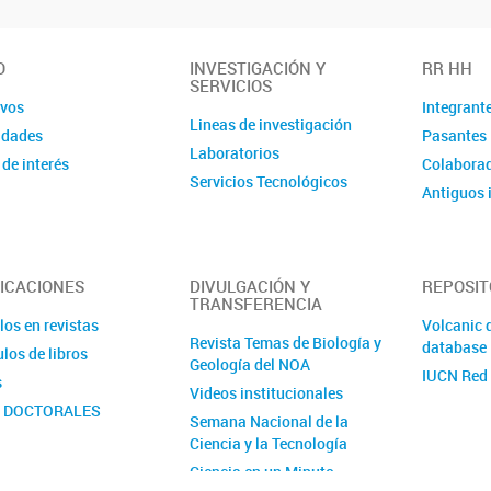
O
INVESTIGACIÓN Y
RR HH
SERVICIOS
ivos
Integrant
Lineas de investigación
idades
Pasantes
Laboratorios
 de interés
Colaborad
Servicios Tecnológicos
Antiguos 
ICACIONES
DIVULGACIÓN Y
REPOSIT
TRANSFERENCIA
los en revistas
Volcanic 
Revista Temas de Biología y
database
los de libros
Geología del NOA
IUCN Red 
s
Videos institucionales
S DOCTORALES
Semana Nacional de la
Ciencia y la Tecnología
Ciencia en un Minuto