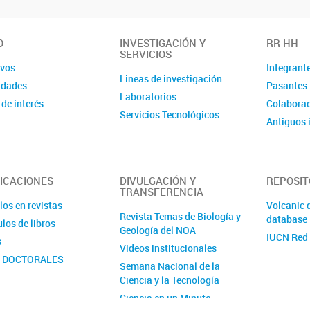
O
INVESTIGACIÓN Y
RR HH
SERVICIOS
ivos
Integrant
Lineas de investigación
idades
Pasantes
Laboratorios
 de interés
Colaborad
Servicios Tecnológicos
Antiguos 
ICACIONES
DIVULGACIÓN Y
REPOSIT
TRANSFERENCIA
los en revistas
Volcanic 
Revista Temas de Biología y
database
los de libros
Geología del NOA
IUCN Red 
s
Videos institucionales
S DOCTORALES
Semana Nacional de la
Ciencia y la Tecnología
Ciencia en un Minuto