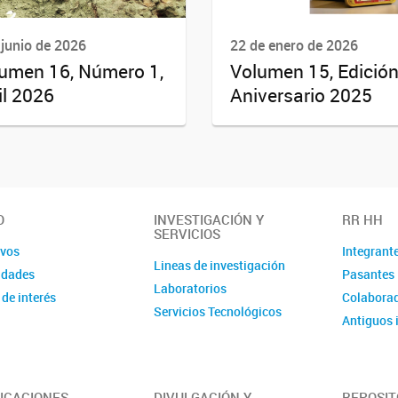
 junio de 2026
22 de enero de 2026
umen 16, Número 1,
Volumen 15, Edició
il 2026
Aniversario 2025
O
INVESTIGACIÓN Y
RR HH
SERVICIOS
ivos
Integrant
Lineas de investigación
idades
Pasantes
Laboratorios
 de interés
Colaborad
Servicios Tecnológicos
Antiguos 
ICACIONES
DIVULGACIÓN Y
REPOSIT