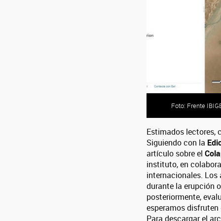
Foto: Frente IBI
Estimados lectores, 
Siguiendo con la
Edi
artículo sobre el
Cola
instituto, en colabo
internacionales. Los
durante la erupción o
posteriormente, eval
esperamos disfruten 
Para descargar el ar