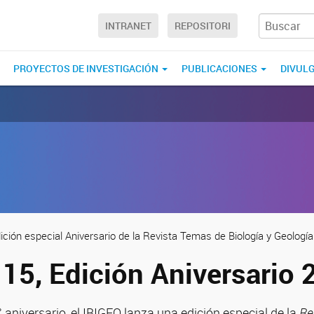
INTRANET
REPOSITORI
PROYECTOS DE INVESTIGACIÓN
PUBLICACIONES
DIVUL
ción especial Aniversario de la Revista Temas de Biología y Geologí
15, Edición Aniversario 
aniversario, el IBIGEO lanza una edición especial de la
Re