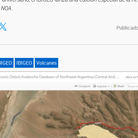
l NOA
.
tir en Facebook
ompartir en Twitter
Publicado
IBIGEO
IBIGEO
Volcanes