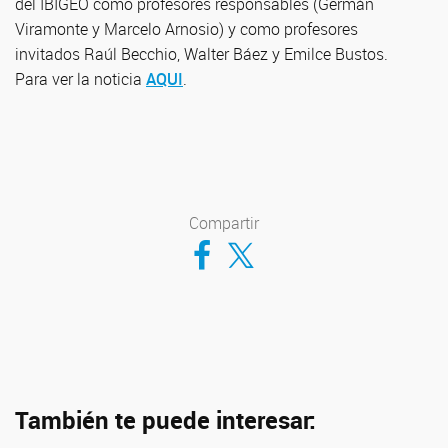
del IBIGEO como profesores responsables (Germán
Viramonte y Marcelo Arnosio) y como profesores
invitados Raúl Becchio, Walter Báez y Emilce Bustos.
Para ver la noticia
AQUI
.
Compartir
Compartir en Facebook
Compartir en Twitter
También te puede interesar: