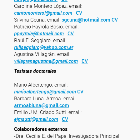
Carolina Montero López. email:
caritomonterol@gmail.com
CV
Silvina Geuna. email:
sgeuna@hotmail.com
CV
Patricio Payrola Bosio. email:
ppayrola@hotmail.com
CV
Raúl E. Seggiaro. email:
ruliseggiaro@yahoo.com.ar
Agustina Villagrán. email:
villagranagustina@gmail.com
CV
Tesistas doctorales
Mario Albertengo. email:
marioalbertengo@gmail.com
CV
Barbara Luna Armoa. email:
armoabluna@gmail.com
Emilio J.M. Criado Sutti. email:
ejmsutti@gmail.com
CV
Colaboradores externos
-Dra. Cecilia E. del Papa, Investigadora Principal