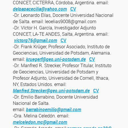
CONICET, CICTERRA, Córdoba, Argentina. email:
delpapacecilia@yahoo.com
CV
-Dr. Leonardo Elías, Docente Universidad Nacional
de Salta. email: leoelias9008@gmail.com
-Dr. Víctor H. García, Investigador Adjunto
CONICET, LA-TE ANDES, Salta, Argentina. email:
victorg76@gmail.com
CV
-Dr. Frank Krüger, Profesor Asociado, Instituto de
Geociencias, Universidad de Potsdam, Alemania.
email:
kruegerf@geo.uni-potsdam.de
CV
-Dr. Manfred R. Strecker, Profesor Titular, Instituto
de Geociencias, Universidad de Potsdam y
Profesor Adjunto, Universidad de Cornell, Ithaca,
NY, Estados Unidos. email:
Manfred.Strecker@geo.uni-potsdam.de
CV
-Dr. Emilio Barrabino, Docente Universidad
Nacional de Salta.
email:
barrabinoemilio@gmail.com
-Dra. Melina Celedón. email:
melceledon.mc@gmail.com